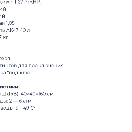
unxin
F67P
(КНР)
ний
ий
я 1,05″
ль АК47
40
л
7
кг
ехол
тингов для подключения
ка "под ключ"
истики:
(ШхГхВ):
40×40×160
см
ды:
2 —
6
атм
 воды:
5
−
49
С°