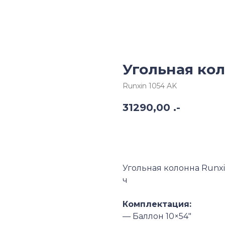
Угольная кол
Runxin 1054 AK
31290,00
.-
В корзину
Угольная колонна Runx
ч
Комплектация:
— Баллон 10×54″