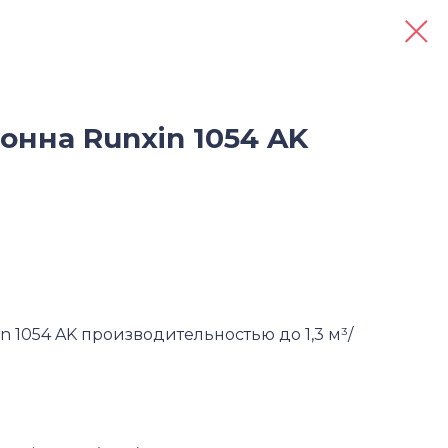
онна Runxin 1054 AK
in
1054
AK производительностью до 1,3
м³/