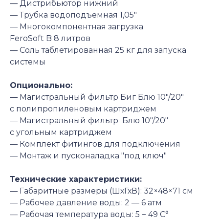
— Дистрибьютор нижний
— Трубка водоподъемная 1,05″
— Многокомпонентная загрузка
FeroSoft B 8
литров
— Соль таблетированная 25 кг для запуска
системы
Опционально:
— Магистральный фильтр Биг Блю 10"/20″
с полипропиленовым картриджем
— Магистральный фильтр Блю 10"/20″
с угольным картриджем
— Комплект фитингов для подключения
— Монтаж и пусконаладка "под ключ"
Технические характеристики:
— Габаритные размеры (ШхГхВ):
32×48×71
см
— Рабочее давление воды:
2 —
6
атм
— Рабочая температура воды:
5
−
49
С°