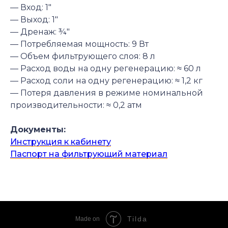
— Вход:
1″
— Выход:
1″
— Дренаж:
¾″
— Потребляемая мощность:
9
Вт
— Объем фильтрующего слоя:
8
л
— Расход воды на одну регенерацию:
≈
60
л
— Расход соли на одну регенерацию:
≈
1,2
кг
— Потеря давления в режиме номинальной
производительности:
≈
0,2
атм
Документы:
Инструкция к кабинету
Паспорт на фильтрующий материал
Tilda
Made on