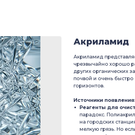
Акриламид
Акриламид представляе
чрезвычайно хорошо ра
других органических з
почвой и очень быстро
горизонтов.
Источники появления
Реагенты для очист
парадокс. Полиакри
на городских станци
мелкую грязь. Но ес