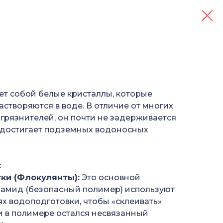
т собой белые кристаллы, которые
створяются в воде. В отличие от многих
агрязнителей, он почти не задерживается
 достигает подземных водоносных
:
ки (Флокулянты):
Это основной
ламид (безопасный полимер) используют
ях водоподготовки, чтобы «склеивать»
ли в полимере остался несвязанный