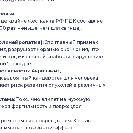
ровья
де крайне жесткая (в РФ ПДК составляет
 100 раз меньше, чем для свинца).
олинейропатия):
Это главный признак
ид разрушает нервные окончания, что
к и ног, мышечной слабости, нарушению
ой" походке.
опасность:
Акриламид
к вероятный канцероген для человека
шает риск развития опухолей в различных
тема:
Токсично влияет на мужскую
ижая фертильность и повреждая
хромосомные повреждения. Контакт
т иметь отложенный эффект,