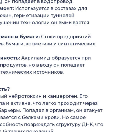
, он попадает в водопровод.
монт:
Используется в составах для
ажин, герметизации туннелей
арушении технологии он вымывается
масс и бумаги:
Стоки предприятий
в, бумаги, косметики и синтетических
нность:
Акриламид образуется при
продуктов, но в воду он попадает
технических источников.
сть?
й нейротоксин и канцероген. Его
а и активна, что легко проходит через
арьеры. Попадая в организм, он атакует
вается с белками крови. Но самое
собность повреждать структуру ДНК, что
я будущих поколений.