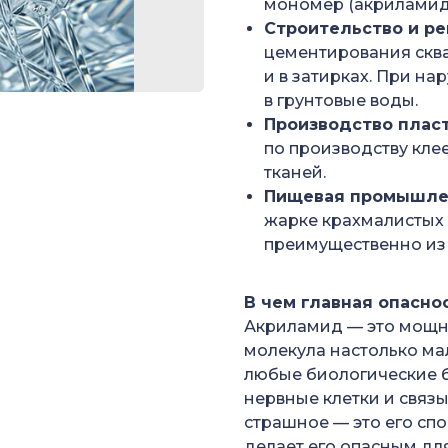
мономер (акриламид)
Строительство и ре
цементирования скв
и в затирках. При н
в грунтовые воды.
Производство пласт
по производству клее
тканей.
Пищевая промышле
жарке крахмалистых 
преимущественно из 
В чем главная опасно
Акриламид — это мощны
молекула настолько мал
любые биологические б
нервные клетки и связы
страшное — это его спо
делает его опасным дл