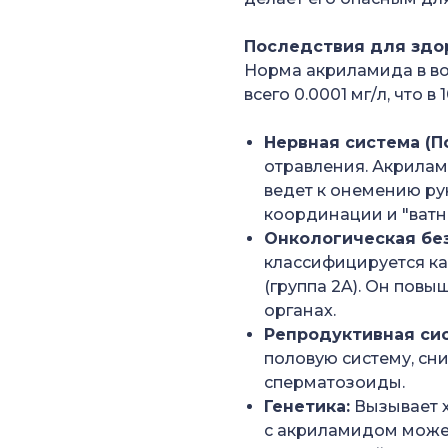
Последствия для здо
Норма акриламида в во
всего 0.0001 мг/л, что в
Нервная система (П
отравления. Акрилам
ведет к онемению ру
координации и "ватн
Онкологическая без
классифицируется ка
(группа 2A). Он повы
органах.
Репродуктивная сис
половую систему, сн
сперматозоиды.
Генетика:
Вызывает 
с акриламидом може