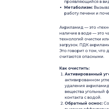
проявляющийся в вид
Метаболизм:
Вызыва
работу печени и поче
Акриламид — это «техн
наличие в воде — это ч
технологий очистки ил
загрузок. ПДК акрилами
Это говорит о том, что
считаются опасными.
Как очистить:
Активированный уг
активированном угл
удаления акриламид
вещества угольный 
контакта с водой.
Обратный осмос:
Со