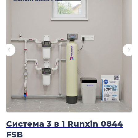
Система 3 в 1 Runxin 0844
С
FSB
F