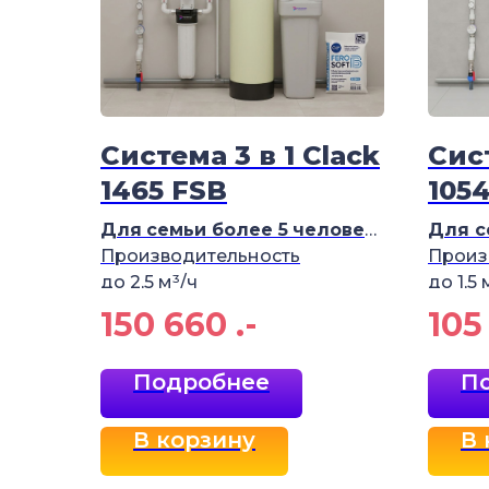
Система 3 в 1 Clack
Сист
1465 FSB
105
Для
семьи более 5
человек
Для с
Производительность
Произ
до 2,5 м³/ч
до 1,5
150 660
.-
105
Подробнее
П
В корзину
В 