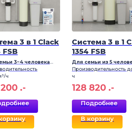
ема 3 в 1 Clack
Система 3 в 1 C
4 FSB
1354 FSB
емьи 3−4
человека
Для семьи из 5
челов
водительность
Производительность до
м³/ч
ч
 200
.-
128 820
.-
одробнее
Подробнее
корзину
В корзину