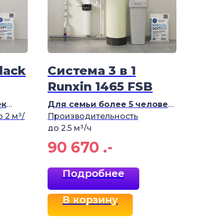
lack
Система 3 в 1
Runxin 1465 FSB
ек
Для семьи более 5
человек
 2 м³/
Производительность
до 2,5 м³/ч
90 670
.-
Подробнее
В корзину