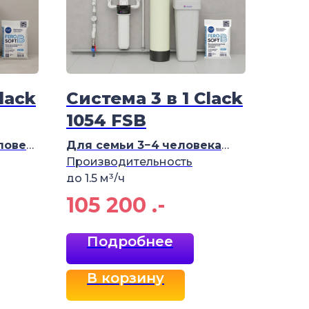
lack
Система 3 в 1 Clack
1054 FSB
ловек
Для семьи 3−4
человека
Производительность
до 1,5
м³/ч
105 200
.-
Подробнее
В корзину