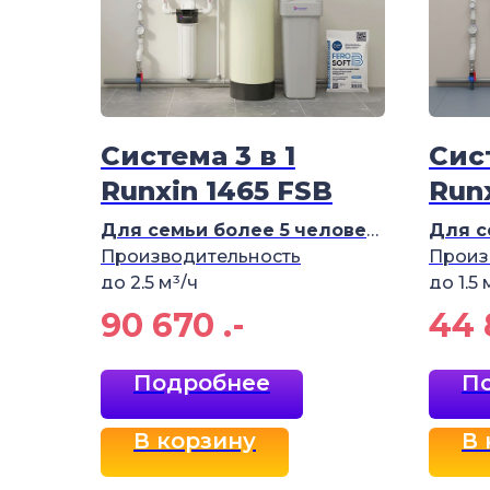
Система 3 в 1
Сист
Runxin 1465 FSB
Run
Для семьи более 5
человек
Для с
Производительность
Произ
до 2,5 м³/ч
до 1,5
90 670
.-
44 
Подробнее
П
В корзину
В 