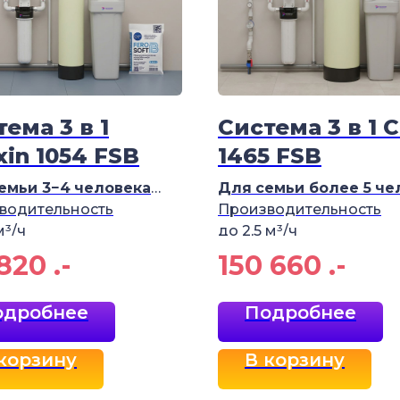
ема 3 в 1
Система 3 в 1 C
xin 1054 FSB
1465 FSB
емьи 3−4
человека
Для
семьи более 5
че
водительность
Производительность
м³/ч
до 2,5 м³/ч
820
.-
150 660
.-
одробнее
Подробнее
корзину
В корзину