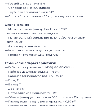
— Гравий для дренажа
15
кг
— Солевой бак на 100
литров
— Трубка реагентной линии
3/8″
— Соль таблетированная 25 кг для запуска системы
Опционально:
— Магистральный фильтр Биг
Блю
10"/20″
с полипропиленовым картриджем
— Магистральный фильтр Биг
Блю
10"/20″ с угольным
картриджем
— Антиконденсатный чехол
— Комплект фитингов для подключения
— Монтаж и пусконаладка "под ключ"
Технические характеристики:
— Габаритные размеры (ШхГхВ):
80×50×190
см
— Рабочее давление воды:
2 —
6
атм
— Рабочая температура воды:
5
−
49
С°
— Вход:
1″
— Выход:
1″
— Дренаж:
¾″
— Потребляемая мощность:
9,5
Вт
— Объем фильтрующего слоя: 100
л смолы и 15 кг
гравия
— Расход воды на одну регенерацию:
≈
0,82
м³
— Расход соли на одну регенерацию:
≈
11,25
кг