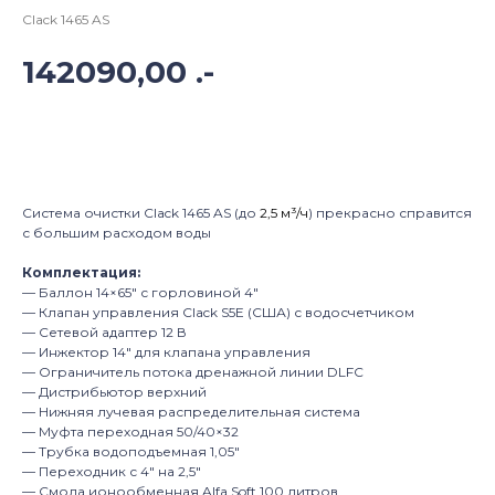
Clack 1465 AS
142090,00
.-
В корзину
Система очистки Clack
1465 AS
(до
2,5 м³/ч
)
прекрасно справится
с большим расходом воды
Комплектация:
— Баллон
14×65″ с горловиной
4″
— Клапан управления Clack
S5E
(США) с водосчетчиком
— Сетевой адаптер
12
В
— Инжектор
14″ для клапана управления
— Ограничитель потока дренажной линии
DLFC
— Дистрибьютор верхний
— Нижняя лучевая распределительная система
— Муфта переходная
50/40×32
— Трубка водоподъемная
1,05″
— Переходник с 4″
на 2,5″
— Смола ионообменная Alfa
Soft 100
литров